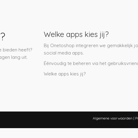
?
Welke apps kies jij?
Bij Onetoshop integreren we gemakkelijk jo
e bieden heeft?
social media apps.
gen lang uit.
Éénvoudig te beheren via het gebruiksvrien
Welke apps kies jij?
Algemene voorwaarden
|
P