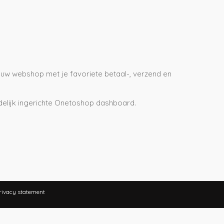
uw webshop met je favoriete betaal-, verzend en
delijk ingerichte Onetoshop dashboard.
rivacy statement